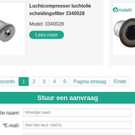
Luchtcompressor luchtolie
scheidingsfilter 3340028
Model: 3340028
Lees meer
records
1
2
3
4
5
Pagina omlaag
Einde
Stuur een aanvraag
Uw naam:
*
E-mail: