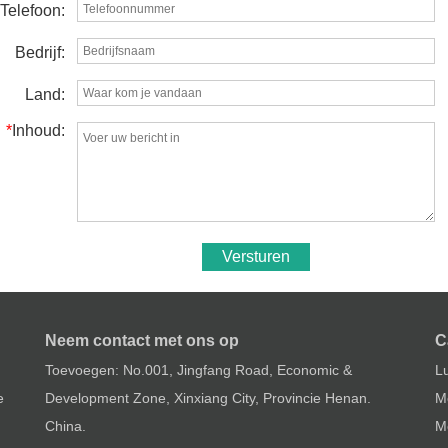
Telefoon:
Bedrijf:
Land:
*
Inhoud:
Versturen
Neem contact met ons op
C
Toevoegen: No.001, Jingfang Road, Economic &
L
e
Development Zone, Xinxiang City, Provincie Henan.
Me
China.
M