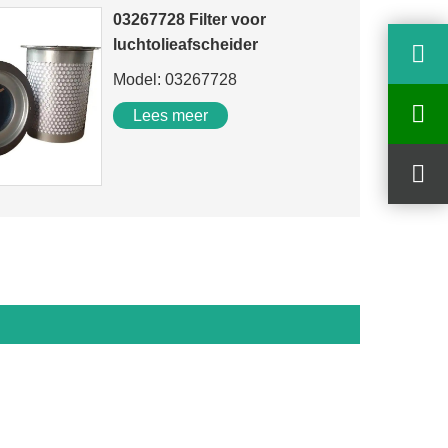
03267728 Filter voor
luchtolieafscheider
Model: 03267728
Lees meer