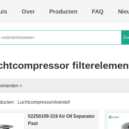
uis
Over
Producten
FAQ
Nie
Zo
chtcompressor filterelemen
elementen
>
ducten:
Polypropyleenfilterdoekplaat en frame filter drukt indust
Pakkingvervanging voor 88290004-428
02250109-319 Air Oil Separator
Luchtcompressorvloeistof
Past
88290017-431 Luchtcompressoronderdelen