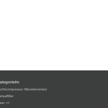
ategorieën
uchtcompressor filterelementen
taalfilter
eer >>