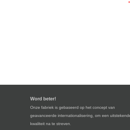
*
Word beter!
Onze fabriek is gebaseerd op het concept van
geavanceerde internationalisering, om een ​​uitstekend
kwaliteit na te streven.