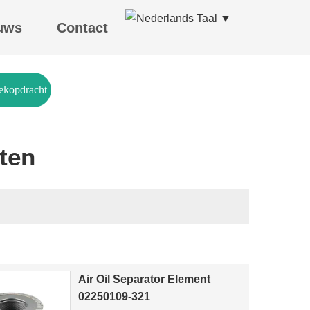
Taal ▼
uws
Contact
ekopdracht
ten
rieel filterdoek
Air Oil Separator Element
02250109-321