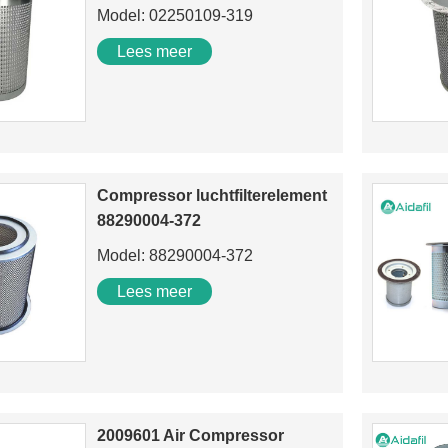
Model: 02250109-319
88290001-129 Luchtcilinder
Lees meer
Compressor luchtfilterelement
88290004-372
Model: 88290004-372
Lees meer
2009601 Air Compressor