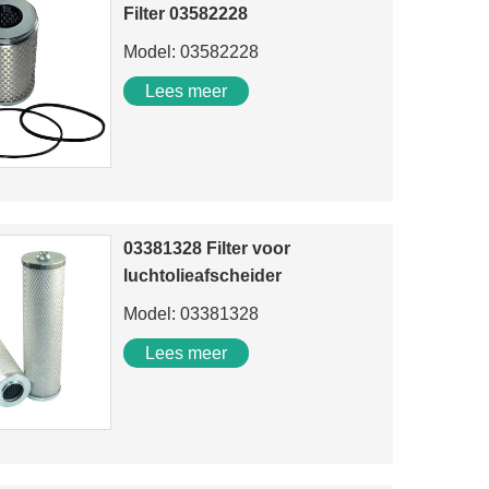
Filter 03582228
Model: 03582228
Lees meer
03381328 Filter voor
luchtolieafscheider
Model: 03381328
Lees meer