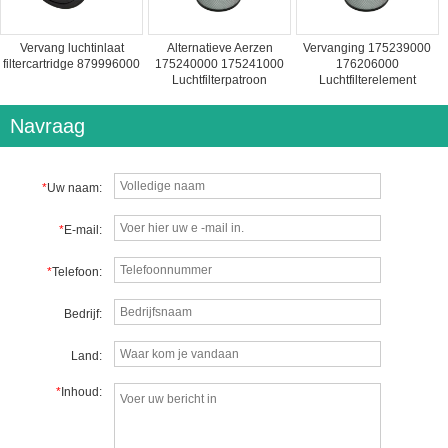
Vervang luchtinlaat
Alternatieve Aerzen
Vervanging 175239000
filtercartridge 879996000
175240000 175241000
176206000
Luchtfilterpatroon
Luchtfilterelement
Navraag
*
Uw naam:
*
E-mail:
*
Telefoon:
Bedrijf:
Land:
*
Inhoud: