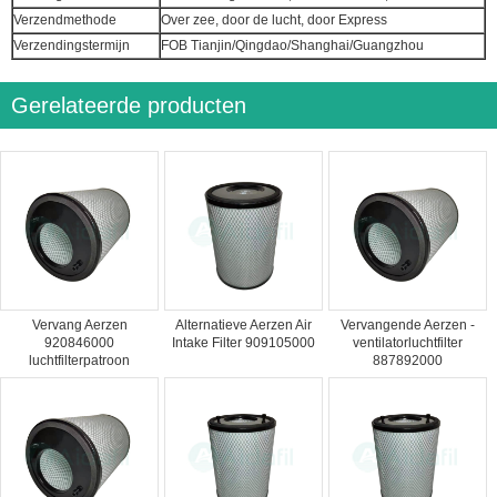
Verzendmethode
Over zee, door de lucht, door Express
Verzendingstermijn
FOB Tianjin/Qingdao/Shanghai/Guangzhou
Gerelateerde producten
Vervang Aerzen
Alternatieve Aerzen Air
Vervangende Aerzen -
920846000
Intake Filter 909105000
ventilatorluchtfilter
luchtfilterpatroon
887892000