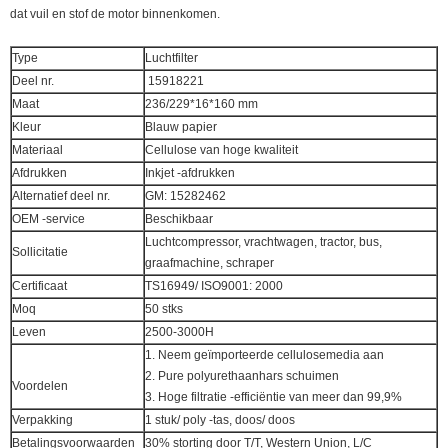
dat vuil en stof de motor binnenkomen.
Type
Luchtfilter
Deel nr.
15918221
Maat
236/229*16*160 mm
Kleur
Blauw papier
Materiaal
Cellulose van hoge kwaliteit
Afdrukken
Inkjet -afdrukken
Alternatief deel nr.
GM: 15282462
OEM -service
Beschikbaar
Luchtcompressor, vrachtwagen, tractor, bus,
Sollicitatie
graafmachine, schraper
Certificaat
TS16949/ ISO9001: 2000
Moq
50 stks
Leven
2500-3000H
1. Neem geïmporteerde cellulosemedia aan
2. Pure polyurethaanhars schuimen
Voordelen
3. Hoge filtratie -efficiëntie van meer dan 99,9%
Verpakking
1 stuk/ poly -tas, doos/ doos
Betalingsvoorwaarden
30% storting door T/T, Western Union, L/C